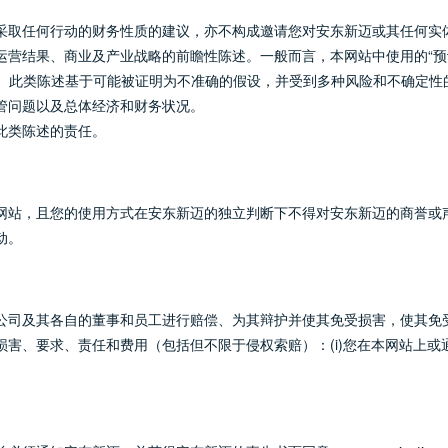
采取任何行动的财务性质的建议，亦不构成邀请您对安东新迈或其任何实
结果、商业及产业战略的前瞻性陈述。一般而言，本网站中使用的“预计”、“目
陈述。此类陈述基于可能被证明为不准确的假设，并受到多种风险和不确定
管问题以及总体经济和财务状况。
此类陈述的责任。
网站，且您的使用方式在安东新迈的独立判断下不得对安东新迈的商誉或
动。
公司及其各自的董事和员工进行赔偿、为其辩护并使其免受损害，使其免
害、要求、责任和费用（包括但不限于侵权索赔）：(i)您在本网站上或通